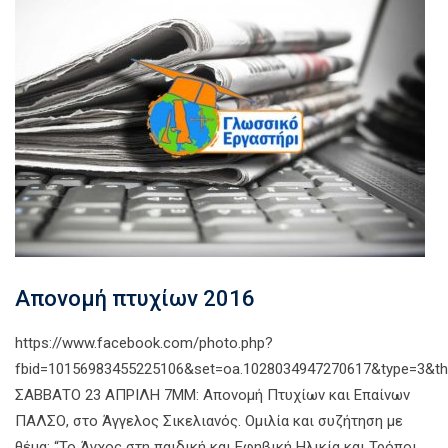
Απονομή πτυχίων 2016
https://www.facebook.com/photo.php?
fbid=10156983455225106&set=oa.1028034947270617&type=3&th
ΣΑΒΒΑΤΟ 23 ΑΠΡΙΛΗ 7ΜΜ: Απονομή Πτυχίων και Επαίνων
ΠΑΛΣΟ, στο Άγγελος Σικελιανός. Ομιλία και συζήτηση με
θέμα: “Το Άγχος στη παιδική και Εφηβική Ηλικία και Τρόποι