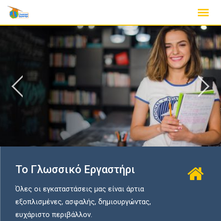
Skip
Best Education Wordpress
to
Theme For 2018
content
y
 ever
START A COURSE
Το Γλωσσικό Εργαστήρι
Όλες οι εγκαταστάσεις μας είναι άρτια
εξοπλισμένες, ασφαλής, δημιουργώντας,
ευχάριστο περιβάλλον.