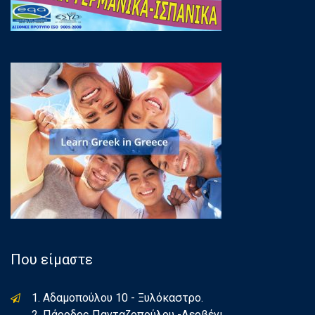
Που είμαστε
1. Αδαμοπούλου 10 - Ξυλόκαστρο.
2. Πάροδος Πανταζοπούλου -Δερβένι.