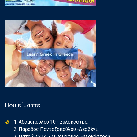
Που είμαστε
1. Αδαμοπούλου 10 - Ξυλόκαστρο.
2. Πάροδος Πανταζοπούλου -Δερβένι.
3. Πατρών 21Δ - Συνοικισμός Ξυλοκάστρου.