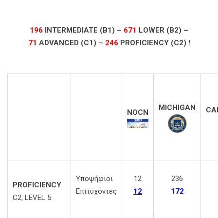
196
INTERMEDIATE (B1) –
671
LOWER (B2) –
71
ADVANCED (C1) –
246
PROFICIENCY (C2) !
MICHIGAN
CA
NO
CN
Υποψήφιοι
12
236
PROFICIENCY
Επιτυχόντες
12
172
C2, LEVEL 5