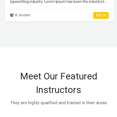
typesetting industry. Lorem Ipsum has been the industry’s
standard dummy text ever since the 1500s, when an
unknown printer took a galley of type and scrambled it to
0
Student
$39.00
make a type specimen book. It has survived not only five
centuries,…
Meet Our Featured
Instructors
They are highly qualified and trained in their areas