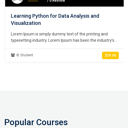
/ 0 Review
Learning Python for Data Analysis and
Visualization
Lorem Ipsum is simply dummy text of the printing and
typesetting industry. Lorem Ipsum has been the industry’s
standard dummy text ever since the 1500s, when an
unknown printer took a galley of type and scrambled it to
0
Student
$39.00
make a type specimen book. It has survived not only five
centuries,…
Popular Courses