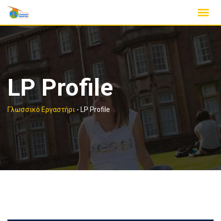
Skip
to
content
LP Profile
Γλωσσικό Εργαστήρι
-
LP Profile