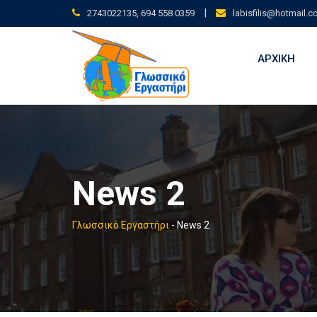
Skip
|
2743022135, 694 558 0359
labisfilis@hotmail.
to
content
ΑΡΧΙΚΗ
News 2
Γλωσσικό Εργαστήρι
-
News 2