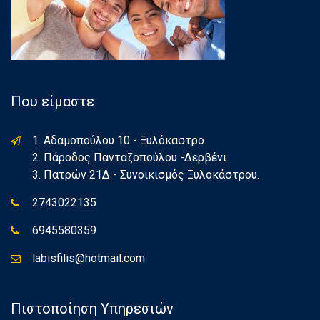
Που είμαστε
1. Αδαμοπούλου 10 - Ξυλόκαστρο.
2. Πάροδος Πανταζοπούλου -Δερβένι.
3. Πατρών 21Δ - Συνοικισμός Ξυλοκάστρου.
2743022135
6945580359
labisfilis@hotmail.com
Πιστοποίηση Υπηρεσιών