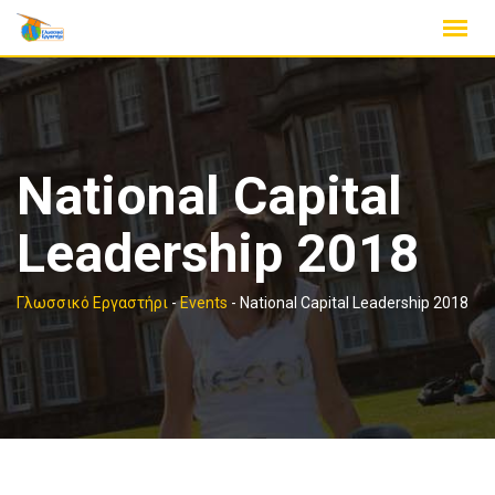
Skip
to
content
National Capital
Leadership 2018
Γλωσσικό Εργαστήρι
-
Events
-
National Capital Leadership 2018