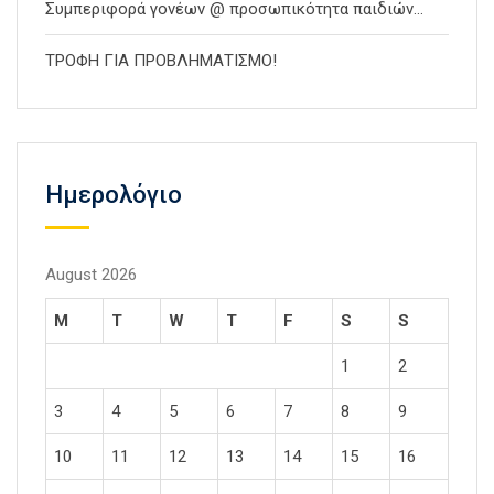
Συμπεριφορά γονέων @ προσωπικότητα παιδιών…
ΤΡΟΦΗ ΓΙΑ ΠΡΟΒΛΗΜΑΤΙΣΜΟ!
Ημερολόγιο
August 2026
M
T
W
T
F
S
S
1
2
3
4
5
6
7
8
9
10
11
12
13
14
15
16