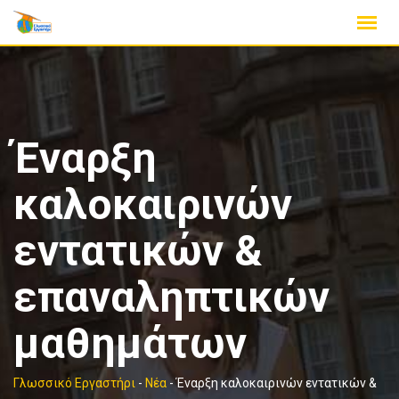
Skip
to
content
Έναρξη
καλοκαιρινών
εντατικών &
επαναληπτικών
μαθημάτων
Γλωσσικό Εργαστήρι
-
Νέα
-
Έναρξη καλοκαιρινών εντατικών &