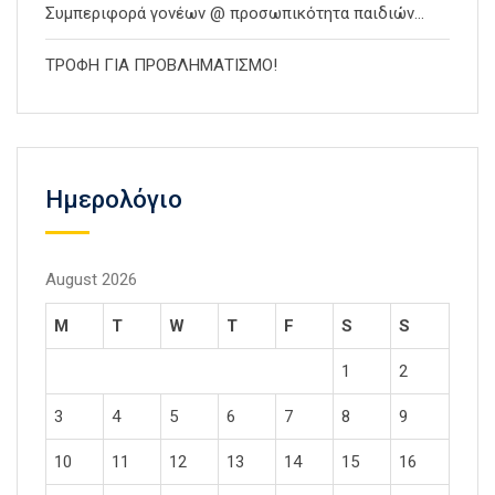
Συμπεριφορά γονέων @ προσωπικότητα παιδιών…
ΤΡΟΦΗ ΓΙΑ ΠΡΟΒΛΗΜΑΤΙΣΜΟ!
Ημερολόγιο
August 2026
M
T
W
T
F
S
S
1
2
3
4
5
6
7
8
9
10
11
12
13
14
15
16